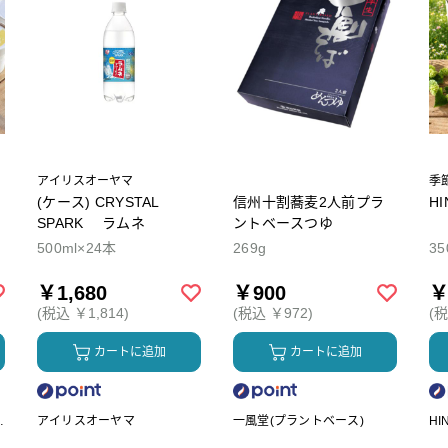
アイリスオーヤマ
季
(ケース) CRYSTAL
信州十割蕎麦2人前プラ
H
SPARK ラムネ
ントベースつゆ
500ml×24本
269g
35
￥1,680
￥900
￥
(税込 ￥1,814)
(税込 ￥972)
(税
カートに追加
カートに追加
ク
アイリスオーヤマ
一風堂(プラントベース)
HI