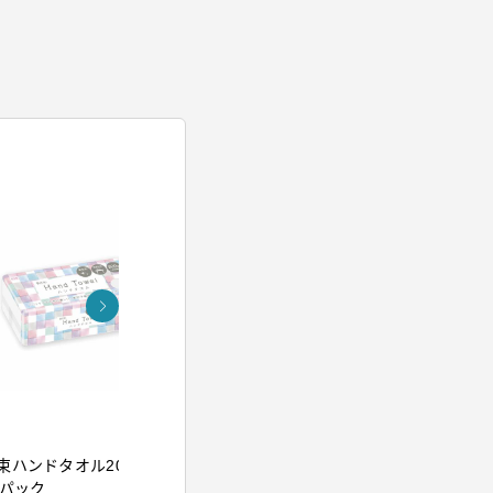
アイリスオーヤマ
アイリスオー
束ハンドタオル200組
イオンドライヤー ブル
ウルトラフ
5パック
ー
クレンジン