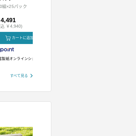
ッド
00組×25パック
HDR-M201-A
SH-M01-W
4,491
￥5,980
￥12,80
込 ￥4,940)
(税込 ￥6,578)
(税込 ￥14,
カートに追加
カートに追加
カ
富製紙オンラインショップ
アイリスオーヤマ
アイリスオー
すべて見る