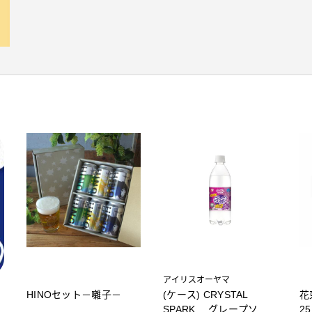
アイリスオーヤマ
HINOセット－囃子－
(ケース) CRYSTAL
花
SPARK グレープソー
2