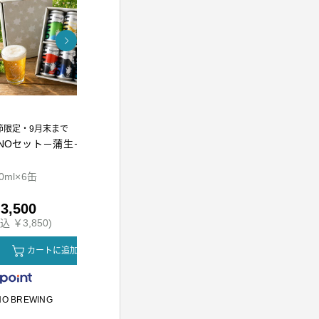
節限定・9月末まで
INOセット－蒲生－
熟成万能調味料 江戸前
東京麦茶テ
かえし300ml
0ml×6缶
300ml
10g×20包
3,500
￥1,010
￥800
込 ￥3,850)
(税込 ￥1,090)
(税込 ￥864
カートに追加
カートに追加
カ
NO BREWING
かつをぶし池田屋
川原製粉所