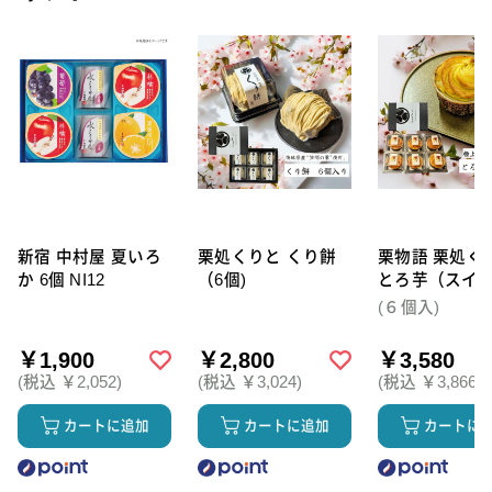
新宿 中村屋 夏いろ
栗処くりと くり餅
栗物語 栗処く
か 6個 NI12
（6個)
とろ芋（スイ
テト）6個セッ
(６個入)
￥1,900
￥2,800
￥3,580
(税込 ￥2,052)
(税込 ￥3,024)
(税込 ￥3,866)
カートに追加
カートに追加
カートに