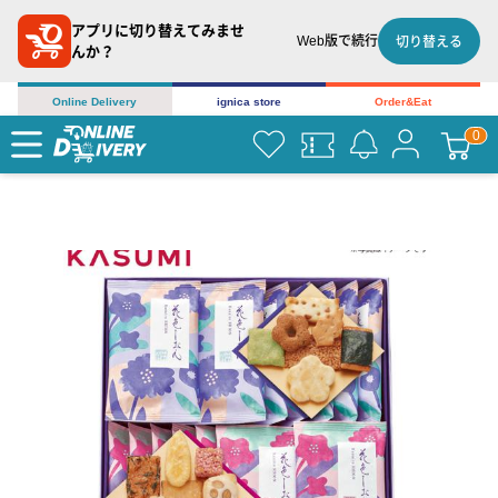
アプリに切り替えてみませ
Web版で続行
切り替える
んか？
Online Delivery
ignica store
Order&Eat