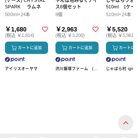
(ケース) CRYSTAL
やんば地みるくアイ
じゃばらウォ
SPARK ラムネ
ス8個セット
510ml 1ケー
本入
500ml×24本
8個
510ml×24本
￥1,680
￥2,963
￥5,520
(税込 ￥1,814)
(税込 ￥3,200)
(税込 ￥5,961)
カートに追加
カートに追加
カートに
アイリスオーヤマ
渋川飯塚ファーム (ア
じゃばら村 ignic
イスクリーム)