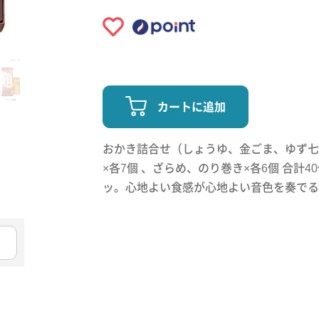
カートに追加
おかき詰合せ（しょうゆ、金ごま、ゆず七
×各7個 、ざらめ、のり巻き×各6個 合計4
ッ。心地よい食感が心地よい音色を奏でる