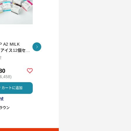
Tokyo Tea Trading
ILK
下鴨昆布(角瓶)
久順銘茶 阿里
ッ
茶 Tea Bag
2
90g
2g×10P
80
￥1,500
￥1,150
,458)
(税込 ￥1,620)
(税込 ￥1,242)
カートに追加
カートに追加
カートに
ラウン
下鴨茶寮
Tokyo Tea Trading