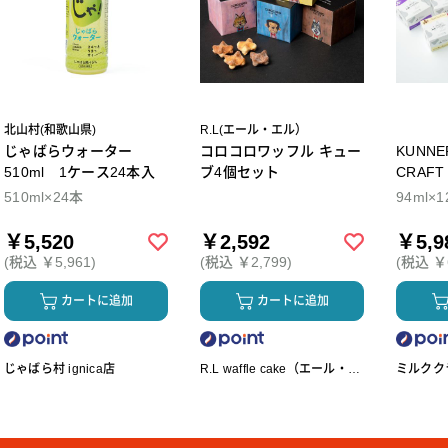
北山村(和歌山県)
R.L(エール・エル）
じゃばらウォーター
コロコロワッフル キュー
KUNNEP A2 M
510ml 1ケース24本入
ブ4個セット
CRAFT アイス12個セ
ト
510ml×24本
94ml×1
￥5,520
￥2,592
￥5,9
(税込 ￥5,961)
(税込 ￥2,799)
(税込 ￥6
カートに追加
カートに追加
じゃばら村 ignica店
R.L waffle cake（エール・エ
ミルクク
ル ワッフルケーキ）