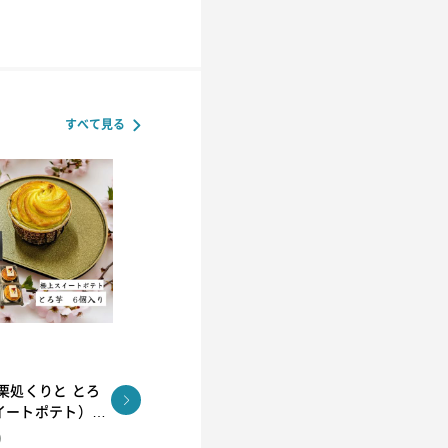
すべて見る
栗処くりと とろ
栗処くりと くりとん
茨城県土浦市 栗
イートポテト）6
処くりと 焼き栗
ト
ト
)
(６個入)