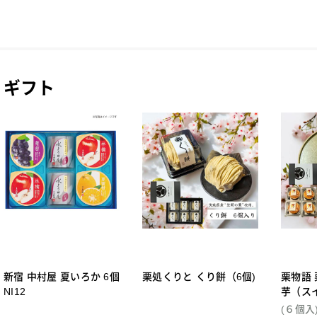
ギフト
新宿 中村屋 夏いろか 6個
栗処くりと くり餅（6個)
栗物語 
NI12
芋（ス
個セッ
(６個入