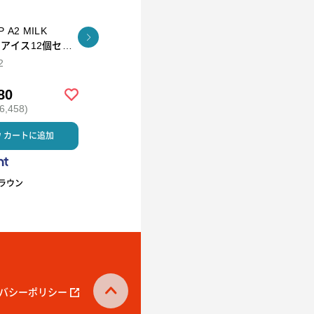
Tokyo Tea Trading
ILK
下鴨昆布(角瓶)
久順銘茶 阿里
ッ
茶 Tea Bag
2
90g
2g×10P
80
￥1,500
￥1,150
,458)
(税込 ￥1,620)
(税込 ￥1,242)
カートに追加
カートに追加
カートに
ラウン
下鴨茶寮
Tokyo Tea Trading
バシーポリシー