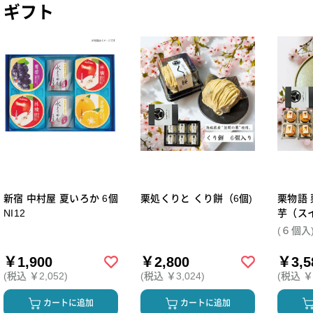
ギフト
新宿 中村屋 夏いろか 6個
栗処くりと くり餅（6個)
栗物語 
NI12
芋（ス
個セッ
(６個入
￥1,900
￥2,800
￥3,5
(税込 ￥2,052)
(税込 ￥3,024)
(税込 ￥3
カートに追加
カートに追加