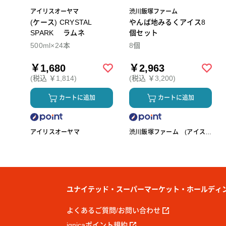
アイリスオーヤマ
渋川飯塚ファーム
(ケース) CRYSTAL
やんば地みるくアイス8
SPARK ラムネ
個セット
500ml×24本
8個
￥1,680
￥2,963
(税込 ￥1,814)
(税込 ￥3,200)
カートに追加
カートに追加
アイリスオーヤマ
渋川飯塚ファーム (アイスク
リーム)
ユナイテッド・スーパーマーケット・ホールディ
よくあるご質問/お問い合わせ
ignicaポイント規約