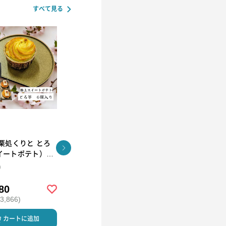
すべて見る
栗処くりと とろ
栗処くりと くりとん
茨城県土浦市 栗
イートポテト）6
処くりと 焼き栗
ト
ト
)
(６個入)
80
￥2,800
￥5,000
,866)
(税込 ￥3,024)
(税込 ￥5,400)
カートに追加
カートに追加
カートに