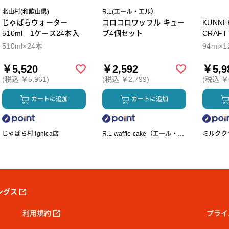
北山村(和歌山県)
R.L(エール・エル）
じゃばらウォーター
コロコロワッフル キュー
KUNNEP A2 M
510ml 1ケース24本入
ブ4個セット
CRAFT アイス12個セ
ト
510ml×24本
94ml×1
￥5,520
￥2,592
￥5,9
(税込 ￥5,961)
(税込 ￥2,799)
(税込 ￥6
カートに追加
カートに追加
じゃばら村 ignica店
R.L waffle cake（エール・エ
ミルクク
ル ワッフルケーキ）
ングス
利用規約
プライ