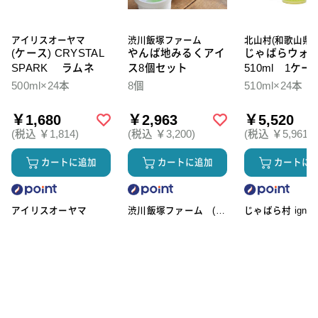
アイリスオーヤマ
渋川飯塚ファーム
北山村(和歌山県)
(ケース) CRYSTAL
やんば地みるくアイ
じゃばらウォ
SPARK ラムネ
ス8個セット
510ml 1ケー
本入
500ml×24本
8個
510ml×24本
￥1,680
￥2,963
￥5,520
(税込 ￥1,814)
(税込 ￥3,200)
(税込 ￥5,961)
カートに追加
カートに追加
カートに
アイリスオーヤマ
渋川飯塚ファーム (ア
じゃばら村 ignic
イスクリーム)