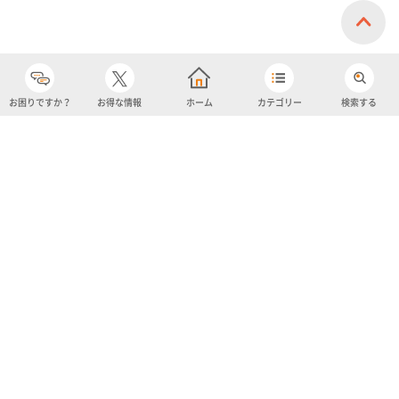
お困りですか？
お得な情報
ホーム
カテゴリー
検索する
カテゴリー
購入履歴
売り上げトップ10
アカウント
お気に入り
ツイッター
クーポン
チャットボット
ユナイテッド・スーパーマーケット・ホールディングス
よくあるご質問/お問い合わせ
利用規約
プライバシーポリシー
ignicaポイント規約