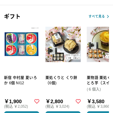
ギフト
すべて見る
新宿 中村屋 夏いろ
栗処くりと くり餅
栗物語 栗処く
か 6個 NI12
（6個)
とろ芋（スイ
テト）6個セッ
(６個入)
￥1,900
￥2,800
￥3,580
(税込 ￥2,052)
(税込 ￥3,024)
(税込 ￥3,866)