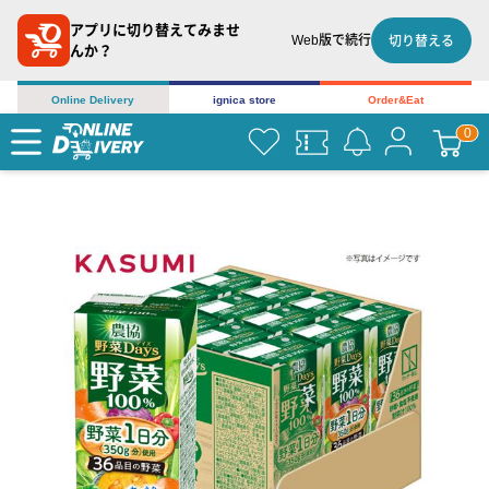
アプリに切り替えてみませ
Web版で続行
切り替える
んか？
Online Delivery
ignica store
Order&Eat