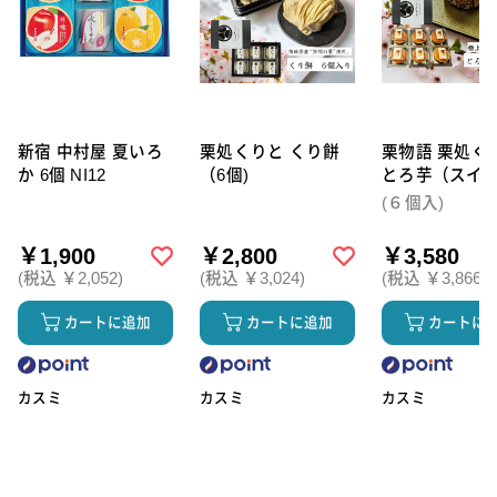
新宿 中村屋 夏いろ
栗処くりと くり餅
栗物語 栗処く
か 6個 NI12
（6個)
とろ芋（スイ
テト）6個セッ
(６個入)
￥1,900
￥2,800
￥3,580
(税込 ￥2,052)
(税込 ￥3,024)
(税込 ￥3,866)
カートに追加
カートに追加
カートに
カスミ
カスミ
カスミ