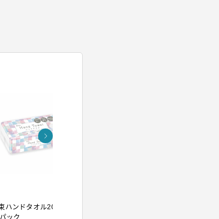
アイリスオーヤマ
アイリスオー
束ハンドタオル200組
イオンドライヤー ブル
ウルトラフ
5パック
ー
クレンジン