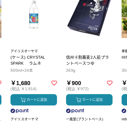
アイリスオーヤマ
季
(ケース) CRYSTAL
信州十割蕎麦2人前プラ
H
SPARK ラムネ
ントベースつゆ
500ml×24本
269g
35
￥1,680
￥900
￥
(税込 ￥1,814)
(税込 ￥972)
(税
カートに追加
カートに追加
ク
アイリスオーヤマ
一風堂(プラントベース)
HI