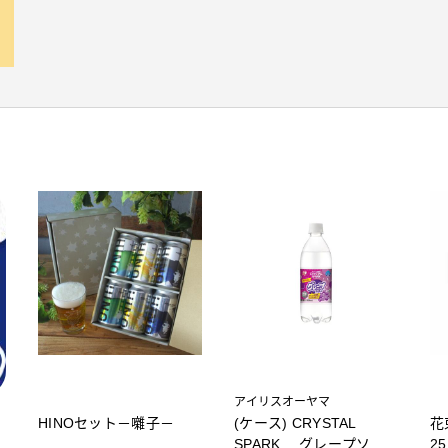
アイリスオーヤマ
HINOセット－囃子－
(ケース) CRYSTAL
花
SPARK グレープソー
2