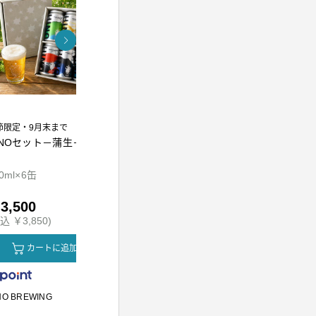
節限定・9月末まで
INOセット－蒲生－
熟成万能調味料 江戸前
東京麦茶テ
かえし300ml
0ml×6缶
300ml
10g×20包
3,500
￥1,010
￥800
込 ￥3,850)
(税込 ￥1,090)
(税込 ￥864
カートに追加
カートに追加
カ
NO BREWING
かつをぶし池田屋
川原製粉所