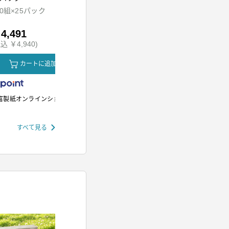
ッド
00組×25パック
HDR-M201-A
SH-M01-W
4,491
￥5,980
￥12,80
込 ￥4,940)
(税込 ￥6,578)
(税込 ￥14,
カートに追加
カートに追加
カ
富製紙オンラインショップ
アイリスオーヤマ
アイリスオー
すべて見る