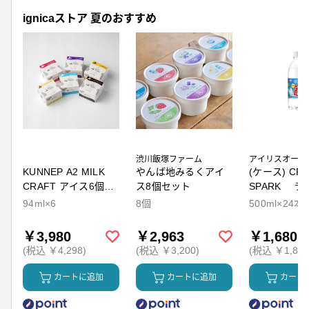
ignicaストア 夏のおすすめ
渋川飯塚ファーム
アイリスオーヤ
KUNNEP A2 MILK
やんば地みるくアイ
(ケース) CRY
CRAFT アイス6個セ
ス8個セット
SPARK ラ
ット
94ml×6
8個
500ml×24本
￥3,980
￥2,963
￥1,680
(税込 ￥4,298)
(税込 ￥3,200)
(税込 ￥1,814
カートに追加
カートに追加
カート