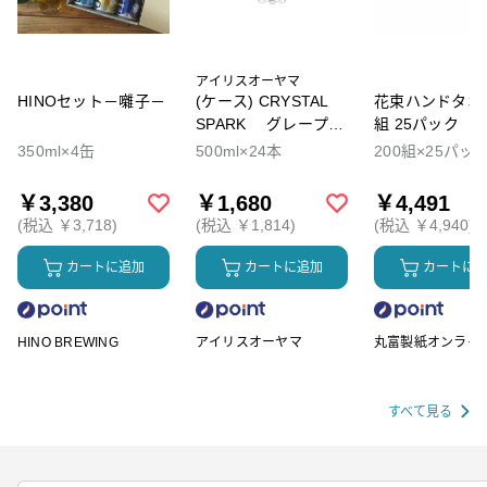
アイリスオーヤマ
HINOセット－囃子－
(ケース) CRYSTAL
花束ハンドタオル
SPARK グレープソ
組 25パック
ーダ
350ml×4缶
500ml×24本
200組×25パッ
￥3,380
￥1,680
￥4,491
(税込 ￥3,718)
(税込 ￥1,814)
(税込 ￥4,940)
カートに追加
カートに追加
カートに
HINO BREWING
アイリスオーヤマ
丸富製紙オンライ
ップ
すべて見る