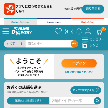
アプリに切り替えてみませ
切り替える
Web版で続行
んか？
Online Delivery
ignica store
Order&Eat
カテゴリー
すべて
レシピ
ログイン
オンラインデリバリー
イグニカで快適なお買物を
新規会員登録はこちらから
お楽しみください！
お近くの店舗を選ぶ
マップで探す(GPS)
日用食料品はお近くの店舗からお届け
住所または店舗名で探す