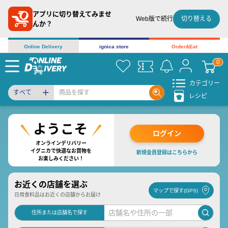
アプリに切り替えてみませ
切り替える
Web版で続行
んか？
Online Delivery
ignica store
Order&Eat
カテゴリー
すべて
レシピ
ログイン
オンラインデリバリー
イグニカで快適なお買物を
新規会員登録はこちらから
お楽しみください！
お近くの店舗を選ぶ
マップで探す(GPS)
日用食料品はお近くの店舗からお届け
住所または店舗名で探す