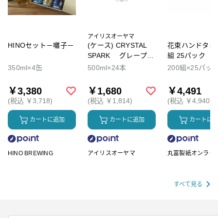
アイリスオーヤマ
HINOセット－囃子－
(ケース) CRYSTAL
花束ハンドタオル
SPARK グレープソ
組 25パック
ーダ
350ml×4缶
500ml×24本
200組×25パッ
￥3,380
￥1,680
￥4,491
(税込 ￥3,718)
(税込 ￥1,814)
(税込 ￥4,940)
カートに追加
カートに追加
カートに
HINO BREWING
アイリスオーヤマ
丸富製紙オンライ
ップ
すべて見る