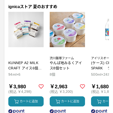
ignicaストア 夏のおすすめ
渋川飯塚ファーム
アイリスオーヤ
KUNNEP A2 MILK
やんば地みるくアイ
(ケース) CRY
CRAFT アイス6個セ
ス8個セット
SPARK ラ
ット
94ml×6
8個
500ml×24本
￥3,980
￥2,963
￥1,680
(税込 ￥4,298)
(税込 ￥3,200)
(税込 ￥1,814
カートに追加
カートに追加
カート