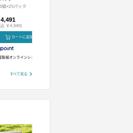
ッド
00組×25パック
HDR-M201-A
SH-M01-W
4,491
￥5,980
￥12,80
込 ￥4,940)
(税込 ￥6,578)
(税込 ￥14,
カートに追加
カートに追加
カ
富製紙オンラインショップ
アイリスオーヤマ
アイリスオー
すべて見る