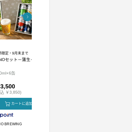
節限定・9月末まで
INOセット－蒲生－
熟成万能調味料 江戸前
東京麦茶テ
かえし300ml
0ml×6缶
300ml
10g×20包
3,500
￥1,010
￥800
込 ￥3,850)
(税込 ￥1,090)
(税込 ￥864
カートに追加
カートに追加
カ
NO BREWING
かつをぶし池田屋
川原製粉所