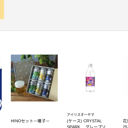
アイリスオーヤマ
HINOセット－囃子－
(ケース) CRYSTAL
花
SPARK グレープソー
2