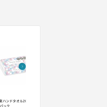
アイリスオーヤマ
アイリスオー
束ハンドタオル200組
イオンドライヤー ブル
ウルトラフ
5パック
ー
クレンジン