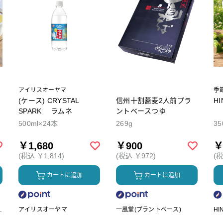
アイリスオーヤマ
季
(ケース) CRYSTAL
信州十割蕎麦2人前プラ
H
SPARK ラムネ
ントベースつゆ
500ml×24本
269g
35
￥1,680
￥900
￥
(税込 ￥1,814)
(税込 ￥972)
(税
カートに追加
カートに追加
ク
アイリスオーヤマ
一風堂(プラントベース)
HI