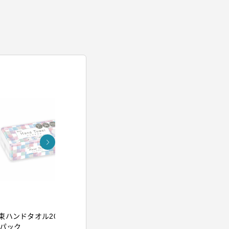
アイリスオーヤマ
アイリスオー
束ハンドタオル200組
イオンドライヤー ブル
ウルトラフ
5パック
ー
クレンジン