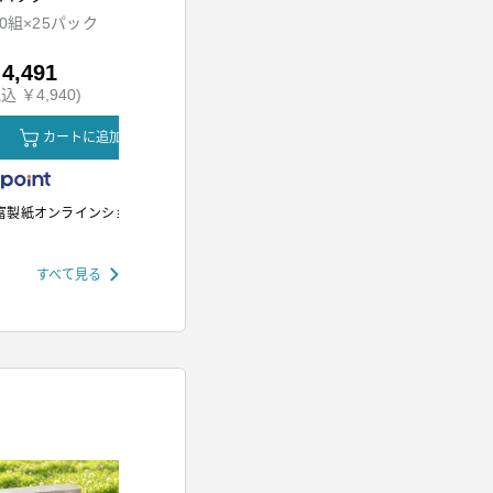
ッド
00組×25パック
HDR-M201-A
SH-M01-W
4,491
￥5,980
￥12,80
込 ￥4,940)
(税込 ￥6,578)
(税込 ￥14,
カートに追加
カートに追加
カ
富製紙オンラインショップ
アイリスオーヤマ
アイリスオー
すべて見る