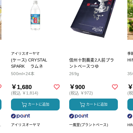
アイリスオーヤマ
季
(ケース) CRYSTAL
信州十割蕎麦2人前プラ
H
SPARK ラムネ
ントベースつゆ
500ml×24本
269g
35
￥1,680
￥900
￥
(税込 ￥1,814)
(税込 ￥972)
(税
カートに追加
カートに追加
ク
アイリスオーヤマ
一風堂(プラントベース)
HI