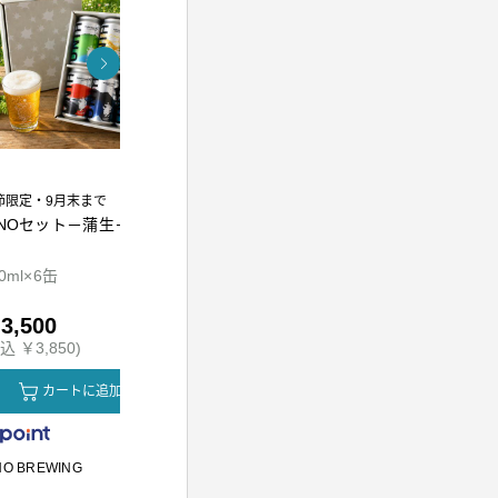
節限定・9月末まで
INOセット－蒲生－
熟成万能調味料 江戸前
東京麦茶テ
かえし300ml
0ml×6缶
300ml
10g×20包
3,500
￥1,010
￥800
込 ￥3,850)
(税込 ￥1,090)
(税込 ￥864
カートに追加
カートに追加
カ
NO BREWING
かつをぶし池田屋
川原製粉所