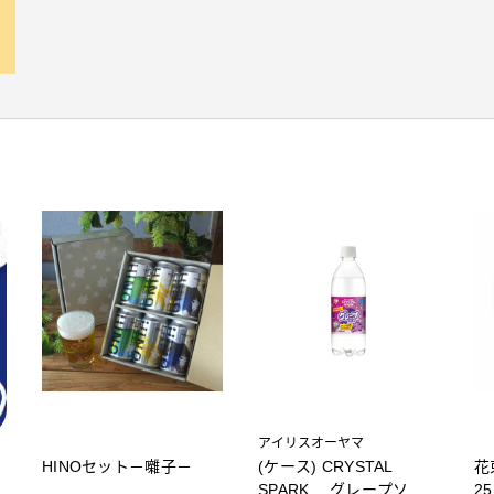
アイリスオーヤマ
HINOセット－囃子－
(ケース) CRYSTAL
花
SPARK グレープソー
2