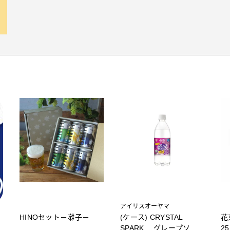
アイリスオーヤマ
HINOセット－囃子－
(ケース) CRYSTAL
花
SPARK グレープソー
2