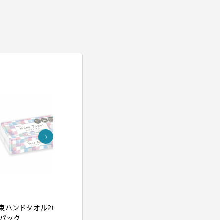
アイリスオーヤマ
アイリスオー
束ハンドタオル200組
イオンドライヤー ブル
ウルトラフ
5パック
ー
クレンジン