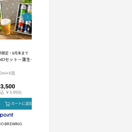
節限定・9月末まで
INOセット－蒲生－
熟成万能調味料 江戸前
東京麦茶テ
かえし300ml
0ml×6缶
300ml
10g×20包
3,500
￥1,010
￥800
込 ￥3,850)
(税込 ￥1,090)
(税込 ￥864
カートに追加
カートに追加
カ
NO BREWING
かつをぶし池田屋
川原製粉所