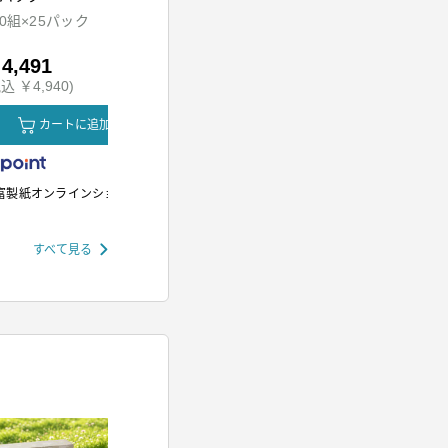
ッド
00組×25パック
HDR-M201-A
SH-M01-W
4,491
￥5,980
￥12,80
込 ￥4,940)
(税込 ￥6,578)
(税込 ￥14,
カートに追加
カートに追加
カ
富製紙オンラインショップ
アイリスオーヤマ
アイリスオー
すべて見る