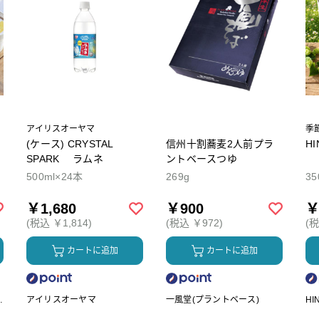
アイリスオーヤマ
季
(ケース) CRYSTAL
信州十割蕎麦2人前プラ
H
SPARK ラムネ
ントベースつゆ
500ml×24本
269g
35
￥1,680
￥900
￥
(税込 ￥1,814)
(税込 ￥972)
(税
カートに追加
カートに追加
ク
アイリスオーヤマ
一風堂(プラントベース)
HI