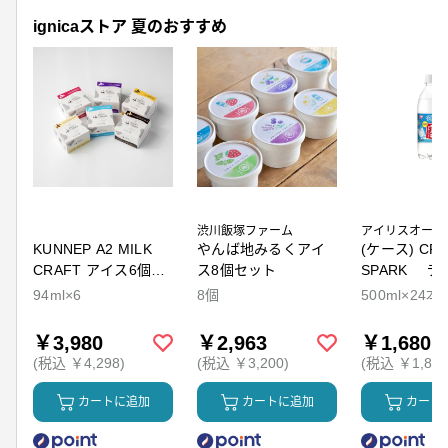
ignicaストア 夏のおすすめ
渋川飯塚ファーム
アイリスオーヤ
KUNNEP A2 MILK
やんば地みるくアイ
(ケース) CRY
CRAFT アイス6個セ
ス8個セット
SPARK ラ
ット
94ml×6
8個
500ml×24本
￥3,980
￥2,963
￥1,680
(税込 ￥4,298)
(税込 ￥3,200)
(税込 ￥1,814
カートに追加
カートに追加
カート