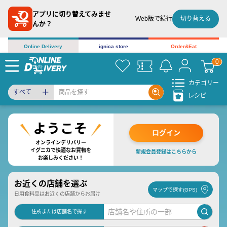
アプリに切り替えてみませ
切り替える
Web版で続行
んか？
Online Delivery
ignica store
Order&Eat
カテゴリー
すべて
レシピ
ログイン
オンラインデリバリー
イグニカで快適なお買物を
新規会員登録はこちらから
お楽しみください！
お近くの店舗を選ぶ
マップで探す(GPS)
日用食料品はお近くの店舗からお届け
住所または店舗名で探す