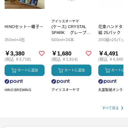
アイリスオーヤマ
HINOセット－囃子－
(ケース) CRYSTAL
花束ハンドタオル
SPARK グレープソ
組 25パック
ーダ
350ml×4缶
500ml×24本
200組×25パッ
￥3,380
￥1,680
￥4,491
(税込 ￥3,718)
(税込 ￥1,814)
(税込 ￥4,940)
カートに追加
カートに追加
カートに
HINO BREWING
アイリスオーヤマ
丸富製紙オンライ
ップ
すべて見る