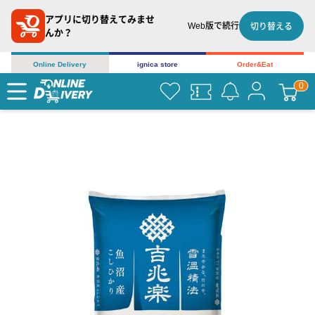
アプリに切り替えてみませ
Web版で続行
切り替える
んか？
Online Delivery
ignica store
Order&Eat