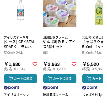
アイリスオーヤマ
渋川飯塚ファーム
北山村(和歌山県)
(ケース) CRYSTAL
やんば地みるくアイ
じゃばらウォ
SPARK ラムネ
ス8個セット
510ml 1ケー
本入
500ml×24本
8個
510ml×24本
￥1,680
￥2,963
￥5,520
(税込 ￥1,814)
(税込 ￥3,200)
(税込 ￥5,961)
カートに追加
カートに追加
カートに
アイリスオーヤマ
渋川飯塚ファーム (ア
じゃばら村 ignic
イスクリーム)