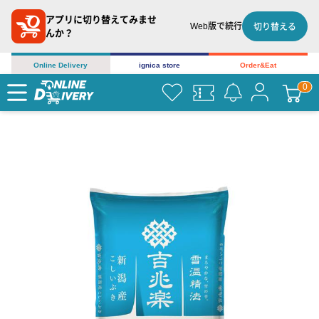
アプリに切り替えてみませ
Web版で続行
切り替える
んか？
Online Delivery
ignica store
Order&Eat