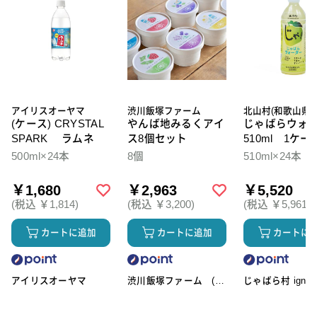
アイリスオーヤマ
渋川飯塚ファーム
北山村(和歌山県)
(ケース) CRYSTAL
やんば地みるくアイ
じゃばらウォ
SPARK ラムネ
ス8個セット
510ml 1ケー
本入
500ml×24本
8個
510ml×24本
￥1,680
￥2,963
￥5,520
(税込 ￥1,814)
(税込 ￥3,200)
(税込 ￥5,961)
カートに追加
カートに追加
カートに
アイリスオーヤマ
渋川飯塚ファーム (ア
じゃばら村 ignic
イスクリーム)