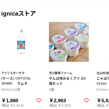
ignicaストア
アイリスオーヤマ
渋川飯塚ファーム
北山村(
(ケース) CRYSTAL
やんば地みるくアイス8
じゃば
SPARK ラムネ
個セット
510m
500ml×24本
8個
510ml
￥1,680
￥2,963
￥5,5
(税込 ￥1,814)
(税込 ￥3,200)
(税込 ￥5