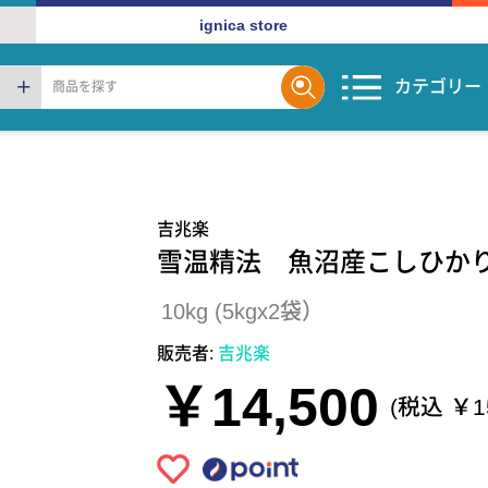
ignica store
カテゴリー
吉兆楽
雪温精法 魚沼産こしひかり 
10kg (5kgx2袋）
販売者:
吉兆楽
￥14,500
(税込 ￥15