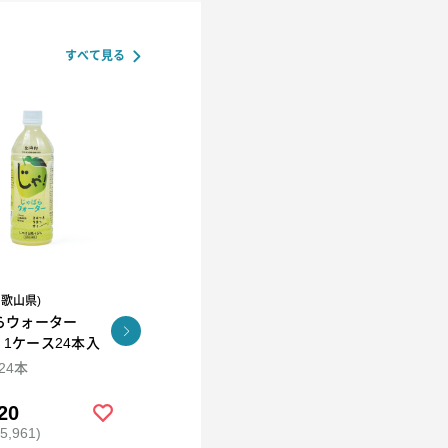
すべて見る
和歌山県)
R.L(エール・エル）
らウォーター
コロコロワッフル キュー
KUNNEP A2 MILK
l 1ケース24本入
ブ4個セット
CRAFT アイス12個セッ
ト
×24本
94ml×12
20
￥2,592
￥5,980
,961)
(税込 ￥2,799)
(税込 ￥6,458)