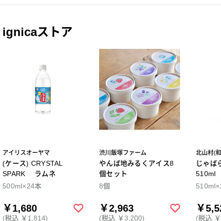
ignicaストア
アイリスオーヤマ
渋川飯塚ファーム
北山村(
(ケース) CRYSTAL
やんば地みるくアイス8
じゃば
SPARK ラムネ
個セット
510m
500ml×24本
8個
510ml
￥1,680
￥2,963
￥5,5
(税込 ￥1,814)
(税込 ￥3,200)
(税込 ￥5