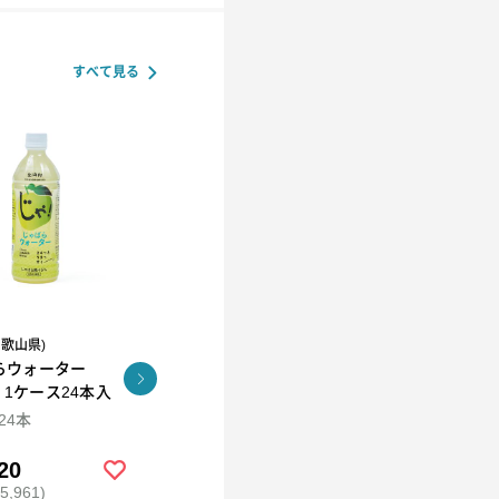
すべて見る
和歌山県)
R.L(エール・エル）
らウォーター
コロコロワッフル キュー
KUNNEP A2 MILK
l 1ケース24本入
ブ4個セット
CRAFT アイス12個セッ
ト
×24本
94ml×12
20
￥2,592
￥5,980
,961)
(税込 ￥2,799)
(税込 ￥6,458)