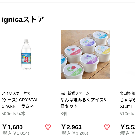
ignicaストア
アイリスオーヤマ
渋川飯塚ファーム
北山村(
(ケース) CRYSTAL
やんば地みるくアイス8
じゃば
SPARK ラムネ
個セット
510m
500ml×24本
8個
510ml
￥1,680
￥2,963
￥5,5
(税込 ￥1,814)
(税込 ￥3,200)
(税込 ￥5