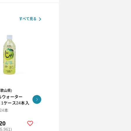
すべて見る
和歌山県)
R.L(エール・エル）
らウォーター
コロコロワッフル キュー
KUNNEP A2 MILK
l 1ケース24本入
ブ4個セット
CRAFT アイス12個セッ
ト
×24本
94ml×12
20
￥2,592
￥5,980
,961)
(税込 ￥2,799)
(税込 ￥6,458)