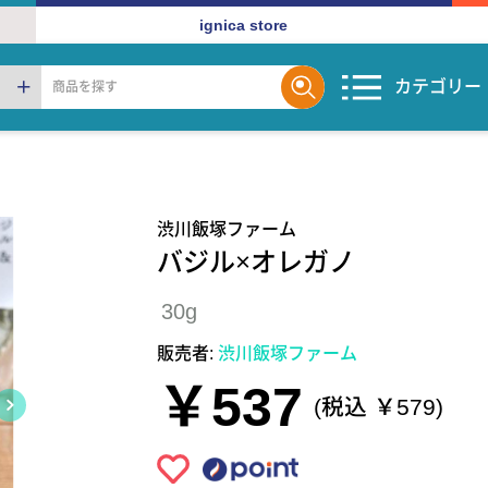
ignica store
カテゴリー
渋川飯塚ファーム
バジル×オレガノ
30g
販売者:
渋川飯塚ファーム
￥537
(税込 ￥579)