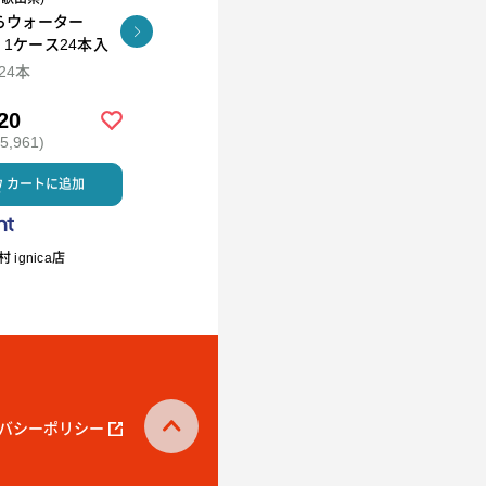
らウォーター
コロコロワッフル キュー
KUNNEP A2 MILK
l 1ケース24本入
ブ4個セット
CRAFT アイス12個セッ
ト
×24本
94ml×12
20
￥2,592
￥5,980
,961)
(税込 ￥2,799)
(税込 ￥6,458)
カートに追加
カートに追加
カートに
 ignica店
R.L waffle cake（エール・エ
ミルククラウン
ル ワッフルケーキ）
バシーポリシー