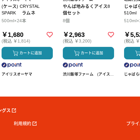
(ケース) CRYSTAL
やんば地みるくアイス8
じゃば
SPARK ラムネ
個セット
510m
500ml×24本
8個
510ml
￥1,680
￥2,963
￥5,5
(税込 ￥1,814)
(税込 ￥3,200)
(税込 ￥5
カートに追加
カートに追加
アイリスオーヤマ
渋川飯塚ファーム (アイスク
じゃばら村
リーム)
ングス
利用規約
プライ