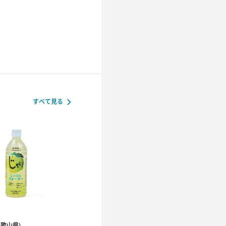
すべて見る
和歌山県)
R.L(エール・エル）