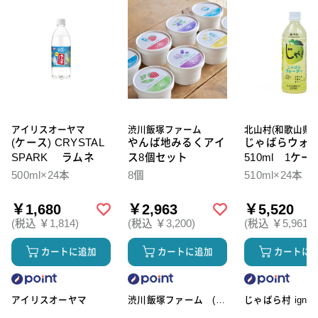
アイリスオーヤマ
渋川飯塚ファーム
北山村(和歌山県)
(ケース) CRYSTAL
やんば地みるくアイ
じゃばらウォ
SPARK ラムネ
ス8個セット
510ml 1ケー
本入
500ml×24本
8個
510ml×24本
￥1,680
￥2,963
￥5,520
(税込 ￥1,814)
(税込 ￥3,200)
(税込 ￥5,961)
カートに追加
カートに追加
カートに
アイリスオーヤマ
渋川飯塚ファーム (ア
じゃばら村 ignic
イスクリーム)