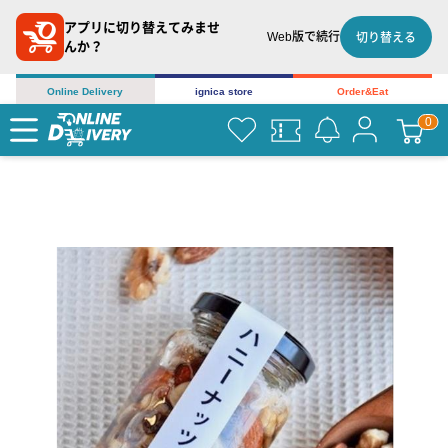
アプリに切り替えてみませ
Web版で続行
切り替える
んか？
Online Delivery
ignica store
Order&Eat