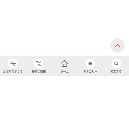
お困りですか？
お得な情報
ホーム
カテゴリー
検索する
カテゴリー
購入履歴
売り上げトップ10
アカウント
お気に入り
ツイッター
クーポン
チャットボット
ユナイテッド・スーパーマーケット・ホールディングス