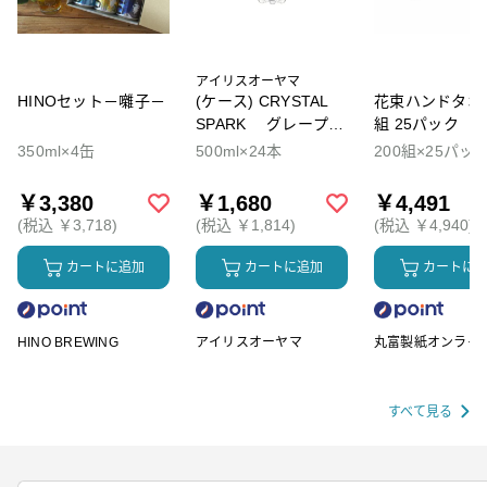
アイリスオーヤマ
HINOセット－囃子－
(ケース) CRYSTAL
花束ハンドタオル
SPARK グレープソ
組 25パック
ーダ
350ml×4缶
500ml×24本
200組×25パッ
￥3,380
￥1,680
￥4,491
(税込 ￥3,718)
(税込 ￥1,814)
(税込 ￥4,940)
カートに追加
カートに追加
カートに
HINO BREWING
アイリスオーヤマ
丸富製紙オンライ
ップ
すべて見る