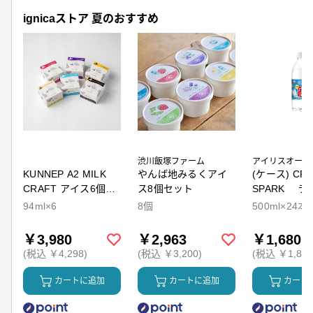
ignicaストア 夏のおすすめ
渋川飯塚ファーム
アイリスオーヤ
KUNNEP A2 MILK
やんば地みるくアイ
(ケース) CRY
CRAFT アイス6個セ
ス8個セット
SPARK ラ
ット
94ml×6
8個
500ml×24本
￥3,980
￥2,963
￥1,680
(税込 ￥4,298)
(税込 ￥3,200)
(税込 ￥1,814
カートに追加
カートに追加
カート