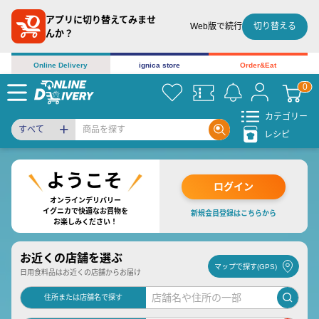
アプリに切り替えてみませ
切り替える
Web版で続行
んか？
Online Delivery
ignica store
Order&Eat
カテゴリー
すべて
レシピ
ログイン
オンラインデリバリー
イグニカで快適なお買物を
新規会員登録はこちらから
お楽しみください！
お近くの店舗を選ぶ
マップで探す(GPS)
日用食料品はお近くの店舗からお届け
住所または店舗名で探す