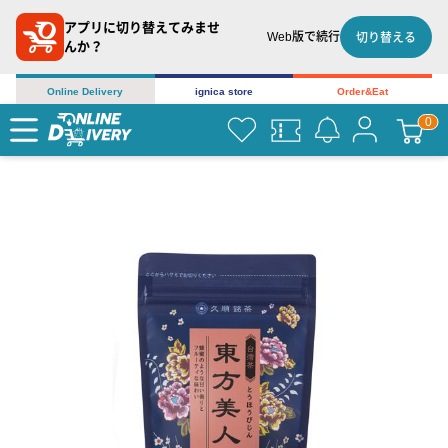
アプリに切り替えてみませ
Web版で続行
切り替える
んか？
Online Delivery
ignica store
Order&Eat