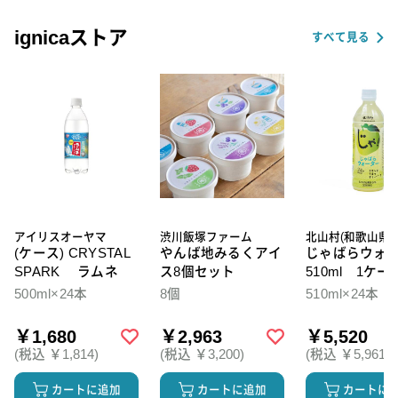
ignicaストア
すべて見る
アイリスオーヤマ
渋川飯塚ファーム
北山村(和歌山県)
(ケース) CRYSTAL
やんば地みるくアイ
じゃばらウォ
SPARK ラムネ
ス8個セット
510ml 1ケー
本入
500ml×24本
8個
510ml×24本
￥1,680
￥2,963
￥5,520
(税込 ￥1,814)
(税込 ￥3,200)
(税込 ￥5,961)
カートに追加
カートに追加
カートに