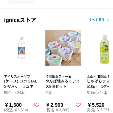
ignicaストア
すべて見る
アイリスオーヤマ
渋川飯塚ファーム
北山村(和歌山県)
(ケース) CRYSTAL
やんば地みるくアイ
じゃばらウォ
SPARK ラムネ
ス8個セット
510ml 1ケー
本入
500ml×24本
8個
510ml×24本
￥1,680
￥2,963
￥5,520
(税込 ￥1,814)
(税込 ￥3,200)
(税込 ￥5,961)