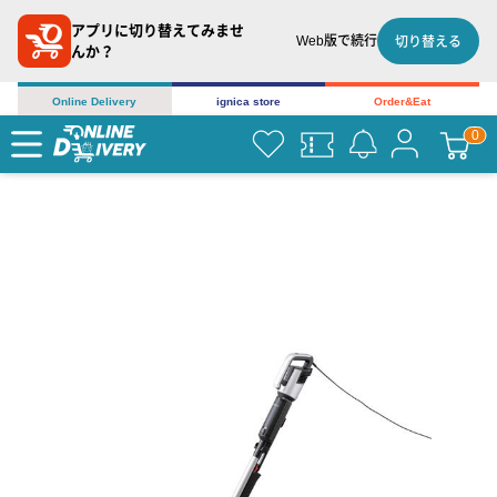
アプリに切り替えてみませ
Web版で続行
切り替える
んか？
Online Delivery
ignica store
Order&Eat