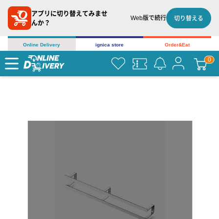
アプリに切り替えてみませ
Web版で続行
切り替える
んか？
Online Delivery
ignica store
Order&Eat