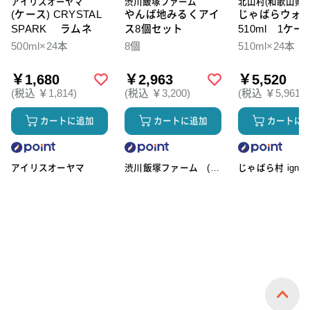
アイリスオーヤマ
渋川飯塚ファーム
北山村(和歌山県)
(ケース) CRYSTAL
やんば地みるくアイ
じゃばらウォ
SPARK ラムネ
ス8個セット
510ml 1ケー
本入
500ml×24本
8個
510ml×24本
￥1,680
￥2,963
￥5,520
(税込 ￥1,814)
(税込 ￥3,200)
(税込 ￥5,961)
カートに追加
カートに追加
カートに
アイリスオーヤマ
渋川飯塚ファーム (ア
じゃばら村 ignic
イスクリーム)