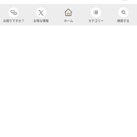
お困りですか？
お得な情報
ホーム
カテゴリー
検索する
カテゴリー
購入履歴
売り上げトップ10
アカウント
お気に入り
ツイッター
クーポン
チャットボット
ユナイテッド・スーパーマーケット・ホールディングス
よくあるご質問/お問い合わせ
利用規約
プライバシーポリシー
ignicaポイント規約