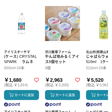
アイリスオーヤマ
渋川飯塚ファーム
北山村(和歌山県)
(ケース) CRYSTAL
やんば地みるくアイ
じゃばらウォ
SPARK ラムネ
ス8個セット
510ml 1ケー
本入
500ml×24本
8個
510ml×24本
￥1,680
￥2,963
￥5,520
(税込 ￥1,814)
(税込 ￥3,200)
(税込 ￥5,961)
カートに追加
カートに追加
カートに
アイリスオーヤマ
渋川飯塚ファーム (ア
じゃばら村 ignic