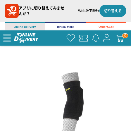
アプリに切り替えてみませ
Web版で続行
切り替える
んか？
Online Delivery
ignica store
Order&Eat