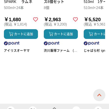
SPARK ラムネ
ス8個セット
510ml 1ケー
本入
500ml×24本
8個
510ml×24本
￥1,680
￥2,963
￥5,520
(税込 ￥1,814)
(税込 ￥3,200)
(税込 ￥5,961)
カートに追加
カートに追加
カートに
アイリスオーヤマ
渋川飯塚ファーム (ア
じゃばら村 ignic
イスクリーム)