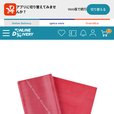
アプリに切り替えてみませ
Web版で続行
切り替える
んか？
Online Delivery
ignica store
Order&Eat