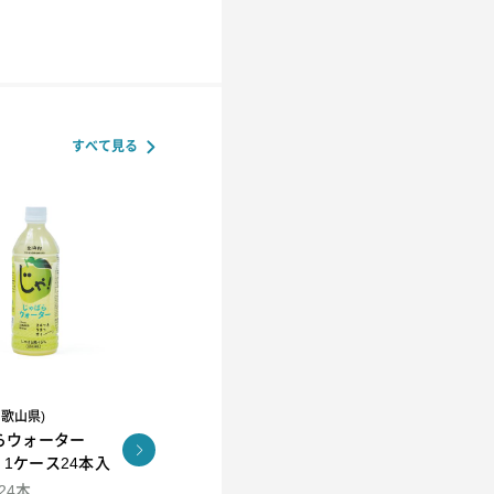
すべて見る
和歌山県)
R.L(エール・エル）
らウォーター
コロコロワッフル キュー
KUNNEP A2 MILK
l 1ケース24本入
ブ4個セット
CRAFT アイス12個セッ
ト
×24本
94ml×12