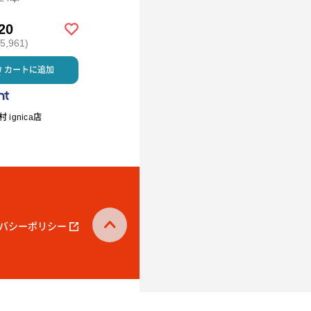
20
￥2,592
￥5,980
,961)
(税込 ￥2,799)
(税込 ￥6,458)
カートに追加
カートに追加
カートに
 ignica店
R.L waffle cake（エール・エ
ミルククラウン
ル ワッフルケーキ）
バシーポリシー