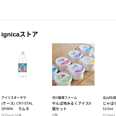
ignicaストア
アイリスオーヤマ
渋川飯塚ファーム
北山村(
(ケース) CRYSTAL
やんば地みるくアイス8
じゃば
SPARK ラムネ
個セット
510m
500ml×24本
8個
510ml