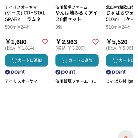
アイリスオーヤマ
渋川飯塚ファーム
北山村(和歌山県)
(ケース) CRYSTAL
やんば地みるくアイ
じゃばらウォ
SPARK ラムネ
ス8個セット
510ml 1ケー
本入
500ml×24本
8個
510ml×24本
￥1,680
￥2,963
￥5,520
(税込 ￥1,814)
(税込 ￥3,200)
(税込 ￥5,961)
カートに追加
カートに追加
カートに
アイリスオーヤマ
渋川飯塚ファーム (ア
じゃばら村 ignic
イスクリーム)