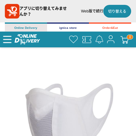
アプリに切り替えてみませ
Web版で続行
切り替える
んか？
Online Delivery
ignica store
Order&Eat