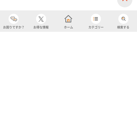
お困りですか？
お得な情報
ホーム
カテゴリー
検索する
カテゴリー
購入履歴
売り上げトップ10
アカウント
お気に入り
ツイッター
クーポン
チャットボット
ユナイテッド・スーパーマーケット・ホールディングス
よくあるご質問/お問い合わせ
利用規約
プライバシーポリシー
ignicaポイント規約