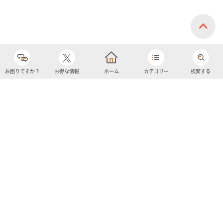
お困りですか？
お得な情報
ホーム
カテゴリー
検索する
カテゴリー
購入履歴
売り上げトップ10
アカウント
お気に入り
ツイッター
クーポン
チャットボット
ユナイテッド・スーパーマーケット・ホールディングス
よくあるご質問/お問い合わせ
利用規約
プライバシーポリシー
ignicaポイント規約