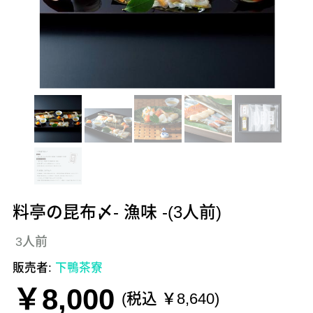
料亭の昆布〆- 漁味 -(3人前)
3人前
販売者:
下鴨茶寮
￥8,000
(税込 ￥8,640)