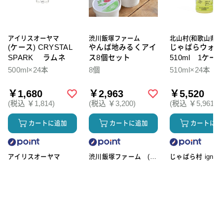
アイリスオーヤマ
渋川飯塚ファーム
北山村(和歌山県)
(ケース) CRYSTAL
やんば地みるくアイ
じゃばらウォ
SPARK ラムネ
ス8個セット
510ml 1ケー
本入
500ml×24本
8個
510ml×24本
￥1,680
￥2,963
￥5,520
(税込 ￥1,814)
(税込 ￥3,200)
(税込 ￥5,961)
カートに追加
カートに追加
カートに
アイリスオーヤマ
渋川飯塚ファーム (ア
じゃばら村 ignic
イスクリーム)