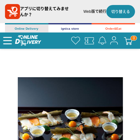
アプリに切り替えてみませ
Web版で続行
切り替える
んか？
Online Delivery
ignica store
Order&Eat