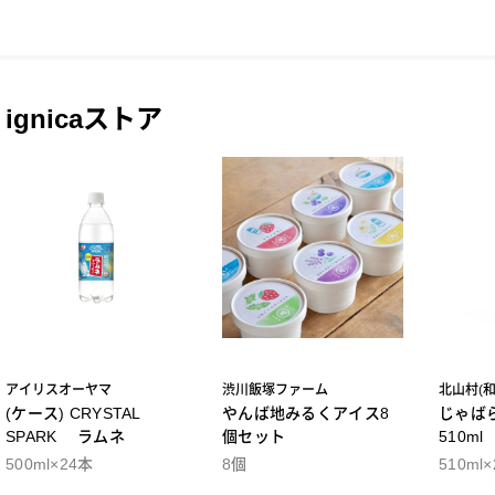
ignicaストア
アイリスオーヤマ
渋川飯塚ファーム
北山村(
(ケース) CRYSTAL
やんば地みるくアイス8
じゃば
SPARK ラムネ
個セット
510m
500ml×24本
8個
510ml