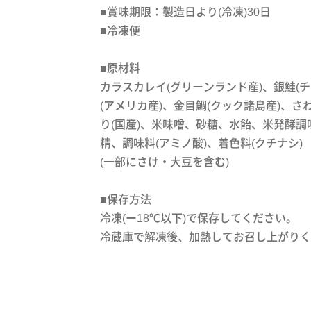
■賞味期限：製造日より(冷凍)30日
■冷凍便
■原材料
カラスカレイ(グリーンランド産)、銀鮭(チ
(アメリカ産)、金目鯛(クック諸島産)、さわ
り(国産)、米味噌、砂糖、水飴、米発酵調
精、調味料(アミノ酸)、着色料(クチナシ)
(一部にさけ・大豆を含む)
■保存方法
冷凍(ー18℃以下)で保存してください。
冷蔵庫で解凍後、加熱してお召し上がりく