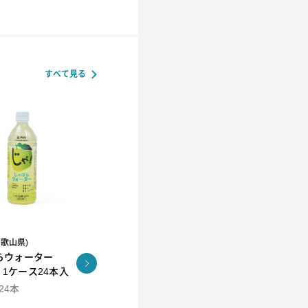
すべて見る
和歌山県)
R.L(エール・エル）
らウォーター
コロコロワッフル キュー
KUNNEP A2 MILK
l 1ケース24本入
ブ4個セット
CRAFT アイス12個セッ
ト
×24本
94ml×12