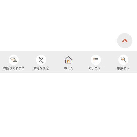
お困りですか？
お得な情報
ホーム
カテゴリー
検索する
カテゴリー
購入履歴
売り上げトップ10
アカウント
お気に入り
ツイッター
クーポン
チャットボット
ユナイテッド・スーパーマーケット・ホールディングス