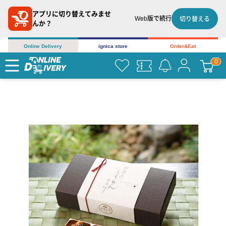
アプリに切り替えてみませ
Web版で続行
切り替える
んか？
Online Delivery
ignica store
Order&Eat