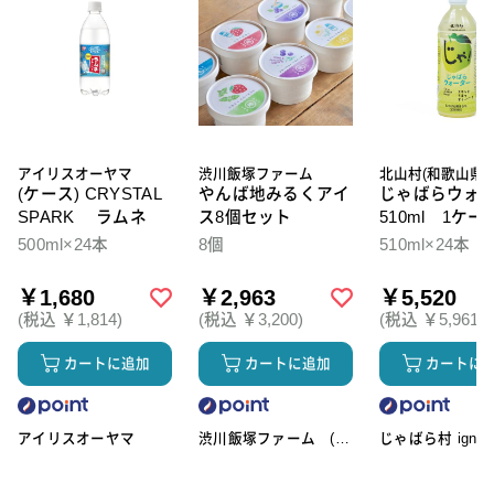
アイリスオーヤマ
渋川飯塚ファーム
北山村(和歌山県)
(ケース) CRYSTAL
やんば地みるくアイ
じゃばらウォ
SPARK ラムネ
ス8個セット
510ml 1ケー
本入
500ml×24本
8個
510ml×24本
￥1,680
￥2,963
￥5,520
(税込 ￥1,814)
(税込 ￥3,200)
(税込 ￥5,961)
カートに追加
カートに追加
カートに
アイリスオーヤマ
渋川飯塚ファーム (ア
じゃばら村 ignic
イスクリーム)