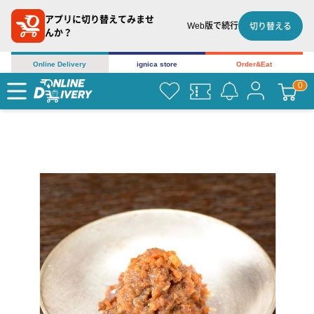
アプリに切り替えてみませ
Web版で続行
切り替える
んか？
Online Delivery
ignica store
Order&Eat