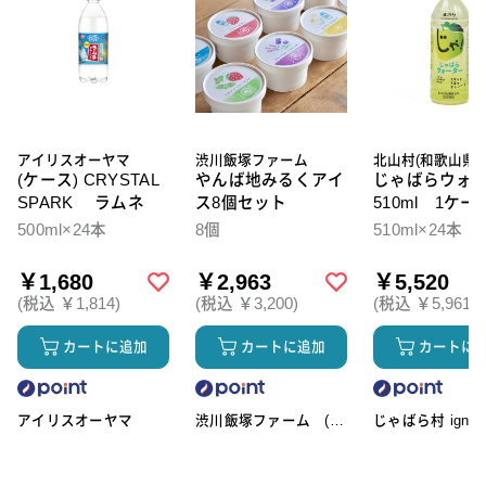
アイリスオーヤマ
渋川飯塚ファーム
北山村(和歌山県)
(ケース) CRYSTAL
やんば地みるくアイ
じゃばらウォ
SPARK ラムネ
ス8個セット
510ml 1ケー
本入
500ml×24本
8個
510ml×24本
￥1,680
￥2,963
￥5,520
(税込 ￥1,814)
(税込 ￥3,200)
(税込 ￥5,961)
カートに追加
カートに追加
カートに
アイリスオーヤマ
渋川飯塚ファーム (ア
じゃばら村 ignic
イスクリーム)