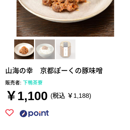
山海の幸 京都ぽーくの豚味噌
販売者:
下鴨茶寮
￥1,100
(税込 ￥1,188)