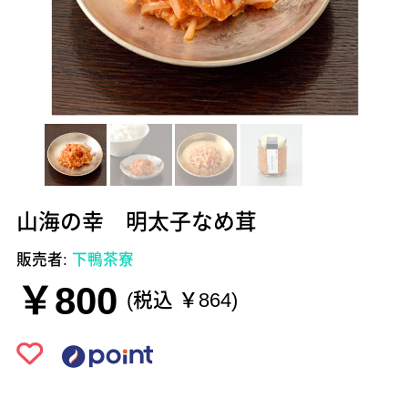
山海の幸 明太子なめ茸
販売者:
下鴨茶寮
￥800
(税込 ￥864)