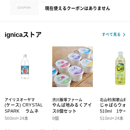
現在使えるクーポンはありません
ignicaストア
すべて見る
アイリスオーヤマ
渋川飯塚ファーム
北山村(和歌山県)
(ケース) CRYSTAL
やんば地みるくアイ
じゃばらウォ
SPARK ラムネ
ス8個セット
510ml 1ケー
本入
500ml×24本
8個
510ml×24本