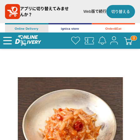
アプリに切り替えてみませ
Web版で続行
切り替える
んか？
Online Delivery
ignica store
Order&Eat