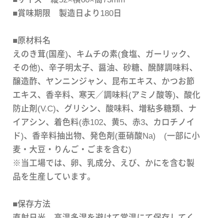
■賞味期限 製造日より180日
■原材料名
えのき茸(国産)、キムチの素(食塩、ガーリック、
その他)、辛子明太子、醤油、砂糖、醗酵調味料、
醸造酢、ヤンニンジャン、昆布エキス、かつお節
エキス、香辛料、寒天／調味料(アミノ酸等)、酸化
防止剤(V.C)、グリシン、酸味料、増粘多糖類、ナ
イアシン、着色料(赤102、黄5、赤3、カロチノイ
ド)、香辛料抽出物、発色剤(亜硝酸Na) (一部に小
麦・大豆・りんご・ごまを含む)
※当工場では、卵、乳成分、えび、かにを含む製
品を生産しています。
■保存方法
直射日光、高温多湿を避けて常温にて保存してく