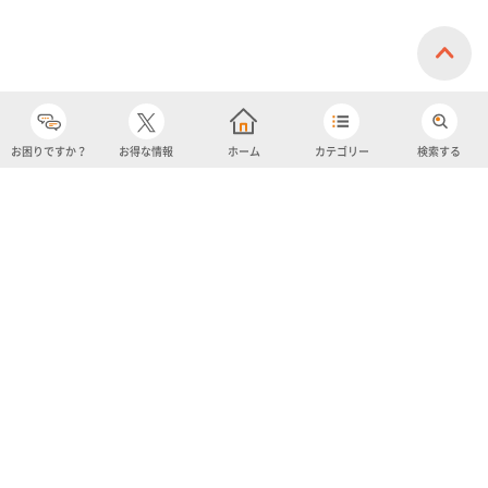
お困りですか？
お得な情報
ホーム
カテゴリー
検索する
カテゴリー
購入履歴
売り上げトップ10
アカウント
お気に入り
ツイッター
クーポン
チャットボット
ユナイテッド・スーパーマーケット・ホールディングス
よくあるご質問/お問い合わせ
利用規約
プライバシーポリシー
ignicaポイント規約