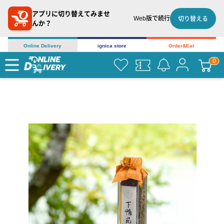
アプリに切り替えてみませ
Web版で続行
切り替える
んか？
Online Delivery
ignica store
Order&Eat