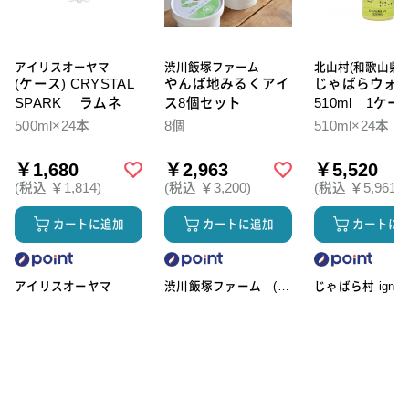
アイリスオーヤマ
渋川飯塚ファーム
北山村(和歌山県)
(ケース) CRYSTAL
やんば地みるくアイ
じゃばらウォ
SPARK ラムネ
ス8個セット
510ml 1ケー
本入
500ml×24本
8個
510ml×24本
￥1,680
￥2,963
￥5,520
(税込 ￥1,814)
(税込 ￥3,200)
(税込 ￥5,961)
カートに追加
カートに追加
カートに
アイリスオーヤマ
渋川飯塚ファーム (ア
じゃばら村 ignic
イスクリーム)