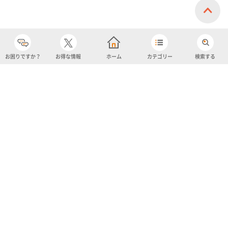
お困りですか？
お得な情報
ホーム
カテゴリー
検索する
カテゴリー
購入履歴
売り上げトップ10
アカウント
お気に入り
ツイッター
クーポン
チャットボット
ユナイテッド・スーパーマーケット・ホールディングス
よくあるご質問/お問い合わせ
利用規約
プライバシーポリシー
ignicaポイント規約