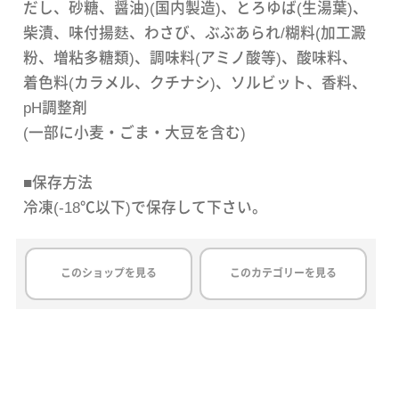
だし、砂糖、醤油)(国内製造)、とろゆば(生湯葉)、
柴漬、味付揚麩、わさび、ぶぶあられ/糊料(加工澱
粉、増粘多糖類)、調味料(アミノ酸等)、酸味料、
着色料(カラメル、クチナシ)、ソルビット、香料、
pH調整剤
(一部に小麦・ごま・大豆を含む)
■保存方法
冷凍(-18℃以下)で保存して下さい。
このショップを見る
このカテゴリーを見る