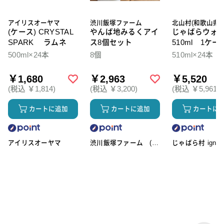
アイリスオーヤマ
渋川飯塚ファーム
北山村(和歌山県)
(ケース) CRYSTAL
やんば地みるくアイ
じゃばらウォ
SPARK ラムネ
ス8個セット
510ml 1ケー
本入
500ml×24本
8個
510ml×24本
￥1,680
￥2,963
￥5,520
(税込 ￥1,814)
(税込 ￥3,200)
(税込 ￥5,961)
カートに追加
カートに追加
カートに
アイリスオーヤマ
渋川飯塚ファーム (ア
じゃばら村 ignic
イスクリーム)