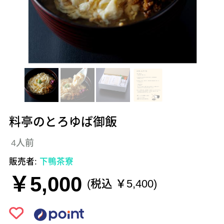
料亭のとろゆば御飯
4人前
販売者:
下鴨茶寮
￥5,000
(税込 ￥5,400)