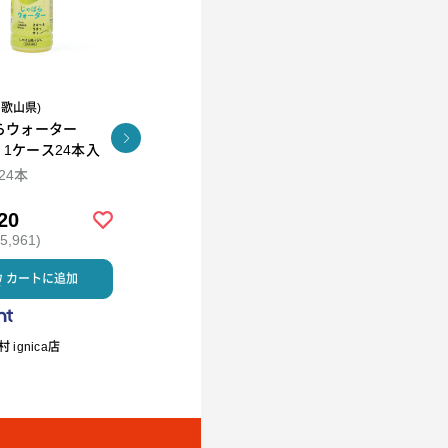
和歌山県)
R.L(エール・エル）
らウォーター
コロコロワッフル キュー
KUNNEP A2 MILK
l 1ケース24本入
ブ4個セット
CRAFT アイス12個セッ
ト
×24本
94ml×12
20
￥2,592
￥5,980
,961)
(税込 ￥2,799)
(税込 ￥6,458)
カートに追加
カートに追加
カートに
 ignica店
R.L waffle cake（エール・エ
ミルククラウン
ル ワッフルケーキ）