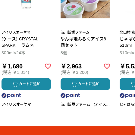
アイリスオーヤマ
渋川飯塚ファーム
北山村(
(ケース) CRYSTAL
やんば地みるくアイス8
じゃば
SPARK ラムネ
個セット
510m
500ml×24本
8個
510ml
￥1,680
￥2,963
￥5,5
(税込 ￥1,814)
(税込 ￥3,200)
(税込 ￥5
カートに追加
カートに追加
アイリスオーヤマ
渋川飯塚ファーム (アイスク
じゃばら村
リーム)