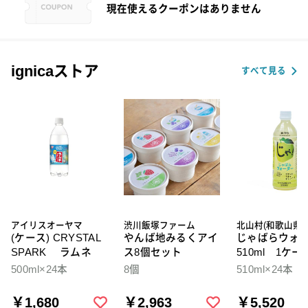
現在使えるクーポンはありません
ignicaストア
すべて見る
アイリスオーヤマ
渋川飯塚ファーム
北山村(和歌山県)
(ケース) CRYSTAL
やんば地みるくアイ
じゃばらウォ
SPARK ラムネ
ス8個セット
510ml 1ケー
本入
500ml×24本
8個
510ml×24本
￥1,680
￥2,963
￥5,520