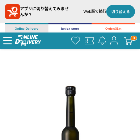
アプリに切り替えてみませ
Web版で続行
切り替える
んか？
Online Delivery
ignica store
Order&Eat