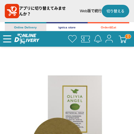
アプリに切り替えてみませ
Web版で続行
切り替える
んか？
Online Delivery
ignica store
Order&Eat