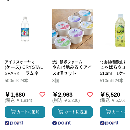
アイリスオーヤマ
渋川飯塚ファーム
北山村(和歌山県)
(ケース) CRYSTAL
やんば地みるくアイ
じゃばらウォ
SPARK ラムネ
ス8個セット
510ml 1ケー
本入
500ml×24本
8個
510ml×24本
￥1,680
￥2,963
￥5,520
(税込 ￥1,814)
(税込 ￥3,200)
(税込 ￥5,961)
カートに追加
カートに追加
カートに