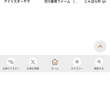
アイリスオーヤマ
渋川飯塚ファーム (ア
じゃばら村 ignic
イスクリーム)
お困りですか？
お得な情報
ホーム
カテゴリー
検索する
カテゴリー
購入履歴
売り上げトップ10
アカウント
お気に入り
ツイッター
クーポン
チャットボット