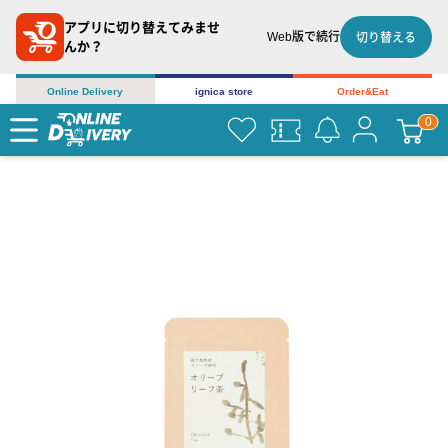
アプリに切り替えてみませ
Web版で続行
切り替える
んか？
Online Delivery
ignica store
Order&Eat