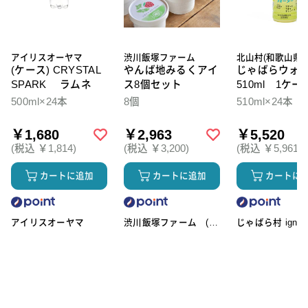
アイリスオーヤマ
渋川飯塚ファーム
北山村(和歌山県)
(ケース) CRYSTAL
やんば地みるくアイ
じゃばらウォ
SPARK ラムネ
ス8個セット
510ml 1ケー
本入
500ml×24本
8個
510ml×24本
￥1,680
￥2,963
￥5,520
(税込 ￥1,814)
(税込 ￥3,200)
(税込 ￥5,961)
カートに追加
カートに追加
カートに
アイリスオーヤマ
渋川飯塚ファーム (ア
じゃばら村 ignic
イスクリーム)