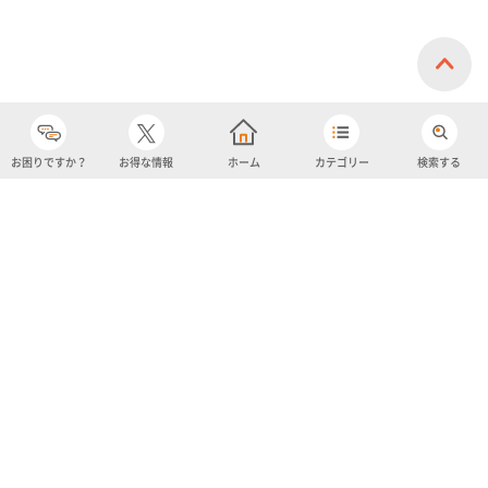
お困りですか？
お得な情報
ホーム
カテゴリー
検索する
カテゴリー
購入履歴
売り上げトップ10
アカウント
お気に入り
ツイッター
クーポン
チャットボット
ユナイテッド・スーパーマーケット・ホールディングス
よくあるご質問/お問い合わせ
利用規約
プライバシーポリシー
ignicaポイント規約