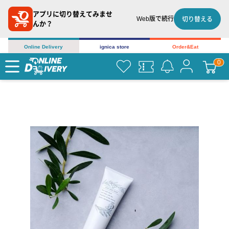
アプリに切り替えてみませ
Web版で続行
切り替える
んか？
Online Delivery
ignica store
Order&Eat