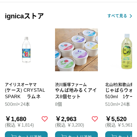
ignicaストア
すべて見る
アイリスオーヤマ
渋川飯塚ファーム
北山村(和歌山県)
(ケース) CRYSTAL
やんば地みるくアイ
じゃばらウォ
SPARK ラムネ
ス8個セット
510ml 1ケー
本入
500ml×24本
8個
510ml×24本
￥1,680
￥2,963
￥5,520
(税込 ￥1,814)
(税込 ￥3,200)
(税込 ￥5,961)