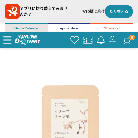
アプリに切り替えてみませ
Web版で続行
切り替える
んか？
Online Delivery
ignica store
Order&Eat