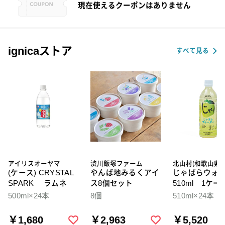
現在使えるクーポンはありません
ignicaストア
すべて見る
アイリスオーヤマ
渋川飯塚ファーム
北山村(和歌山県)
(ケース) CRYSTAL
やんば地みるくアイ
じゃばらウォ
SPARK ラムネ
ス8個セット
510ml 1ケー
本入
500ml×24本
8個
510ml×24本
￥1,680
￥2,963
￥5,520