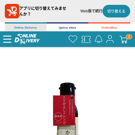
アプリに切り替えてみませ
Web版で続行
切り替える
んか？
Online Delivery
ignica store
Order&Eat