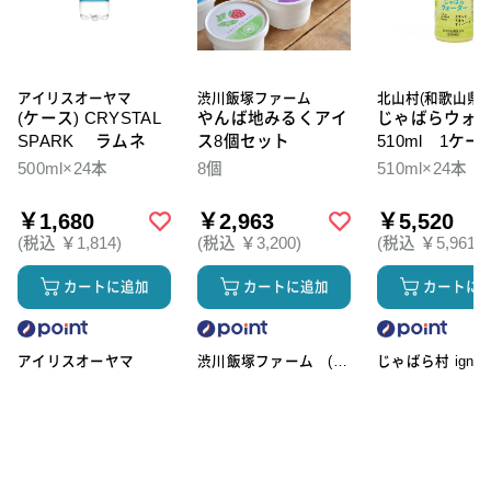
アイリスオーヤマ
渋川飯塚ファーム
北山村(和歌山県)
(ケース) CRYSTAL
やんば地みるくアイ
じゃばらウォ
SPARK ラムネ
ス8個セット
510ml 1ケー
本入
500ml×24本
8個
510ml×24本
￥1,680
￥2,963
￥5,520
(税込 ￥1,814)
(税込 ￥3,200)
(税込 ￥5,961)
カートに追加
カートに追加
カートに
アイリスオーヤマ
渋川飯塚ファーム (ア
じゃばら村 ignic
イスクリーム)