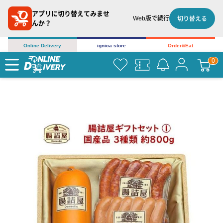
アプリに切り替えてみませ
Web版で続行
切り替える
んか？
Online Delivery
ignica store
Order&Eat