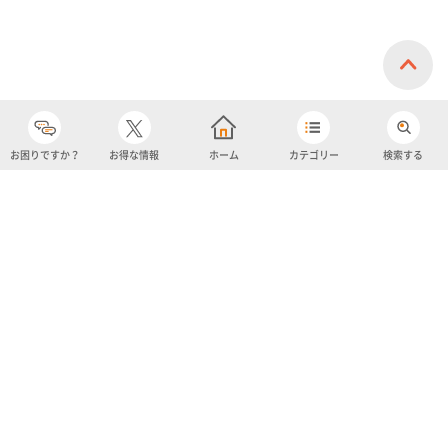
お困りですか？
お得な情報
ホーム
カテゴリー
検索する
カテゴリー
購入履歴
売り上げトップ10
アカウント
お気に入り
ツイッター
クーポン
チャットボット
ユナイテッド・スーパーマーケット・ホールディングス
よくあるご質問/お問い合わせ
利用規約
プライバシーポリシー
ignicaポイント規約