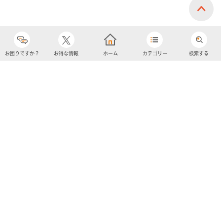
お困りですか？
お得な情報
ホーム
カテゴリー
検索する
カテゴリー
購入履歴
売り上げトップ10
アカウント
お気に入り
ツイッター
クーポン
チャットボット
ユナイテッド・スーパーマーケット・ホールディングス
よくあるご質問/お問い合わせ
利用規約
プライバシーポリシー
ignicaポイント規約