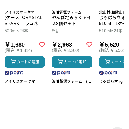
アイリスオーヤマ
渋川飯塚ファーム
北山村(和歌山県)
(ケース) CRYSTAL
やんば地みるくアイ
じゃばらウォ
SPARK ラムネ
ス8個セット
510ml 1ケー
本入
500ml×24本
8個
510ml×24本
￥1,680
￥2,963
￥5,520
(税込 ￥1,814)
(税込 ￥3,200)
(税込 ￥5,961)
カートに追加
カートに追加
カートに
アイリスオーヤマ
渋川飯塚ファーム (ア
じゃばら村 ignic
イスクリーム)