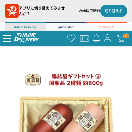
アプリに切り替えてみませ
Web版で続行
切り替える
んか？
Online Delivery
ignica store
Order&Eat