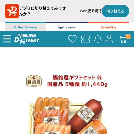
アプリに切り替えてみませ
Web版で続行
切り替える
んか？
Online Delivery
ignica store
Order&Eat