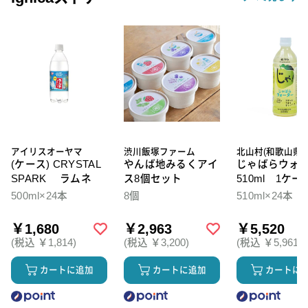
アイリスオーヤマ
渋川飯塚ファーム
北山村(和歌山県)
(ケース) CRYSTAL
やんば地みるくアイ
じゃばらウォ
SPARK ラムネ
ス8個セット
510ml 1ケー
本入
500ml×24本
8個
510ml×24本
￥1,680
￥2,963
￥5,520
(税込 ￥1,814)
(税込 ￥3,200)
(税込 ￥5,961)
カートに追加
カートに追加
カートに