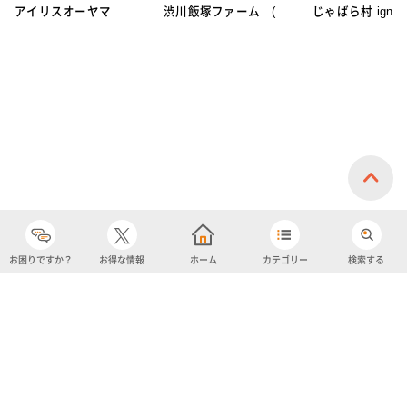
アイリスオーヤマ
渋川飯塚ファーム (ア
じゃばら村 ignic
イスクリーム)
お困りですか？
お得な情報
ホーム
カテゴリー
検索する
カテゴリー
購入履歴
売り上げトップ10
アカウント
お気に入り
ツイッター
クーポン
チャットボット