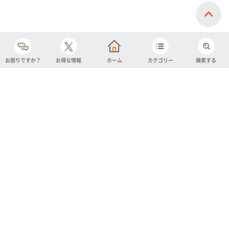
お困りですか？
お得な情報
ホーム
カテゴリー
検索する
カテゴリー
購入履歴
売り上げトップ10
アカウント
お気に入り
ツイッター
クーポン
チャットボット
ユナイテッド・スーパーマーケット・ホールディングス
よくあるご質問/お問い合わせ
利用規約
プライバシーポリシー
ignicaポイント規約