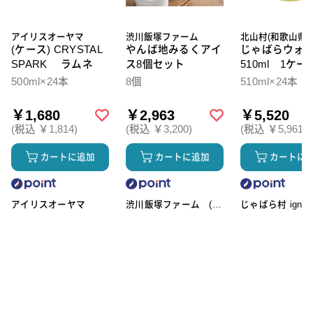
アイリスオーヤマ
渋川飯塚ファーム
北山村(和歌山県)
(ケース) CRYSTAL
やんば地みるくアイ
じゃばらウォ
SPARK ラムネ
ス8個セット
510ml 1ケー
本入
500ml×24本
8個
510ml×24本
￥1,680
￥2,963
￥5,520
(税込 ￥1,814)
(税込 ￥3,200)
(税込 ￥5,961)
カートに追加
カートに追加
カートに
アイリスオーヤマ
渋川飯塚ファーム (ア
じゃばら村 ignic
イスクリーム)