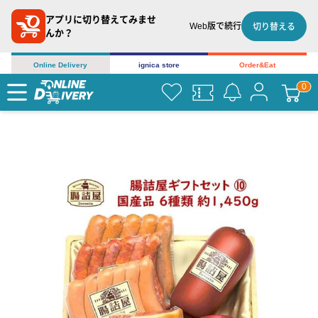
アプリに切り替えてみませ
Web版で続行
切り替える
んか？
Online Delivery
ignica store
Order&Eat