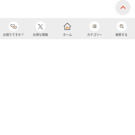
お困りですか？
お得な情報
ホーム
カテゴリー
検索する
カテゴリー
購入履歴
売り上げトップ10
アカウント
お気に入り
ツイッター
クーポン
チャットボット
ユナイテッド・スーパーマーケット・ホールディングス
よくあるご質問/お問い合わせ
利用規約
プライバシーポリシー
ignicaポイント規約