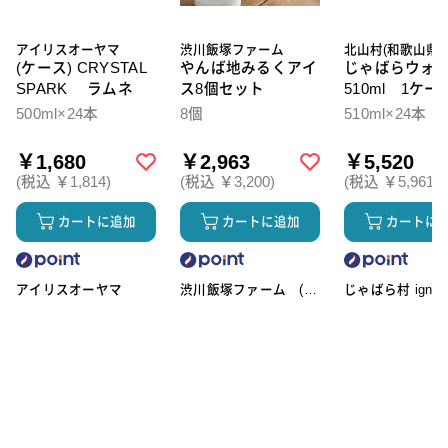
アイリスオーヤマ
渋川飯塚ファーム
北山村(和歌山県)
(ケース) CRYSTAL
やんば地みるくアイ
じゃばらウォ
SPARK ラムネ
ス8個セット
510ml 1ケー
本入
500ml×24本
8個
510ml×24本
￥1,680
￥2,963
￥5,520
(税込 ￥1,814)
(税込 ￥3,200)
(税込 ￥5,961)
カートに追加
カートに追加
カートに
アイリスオーヤマ
渋川飯塚ファーム (ア
じゃばら村 ignic
イスクリーム)