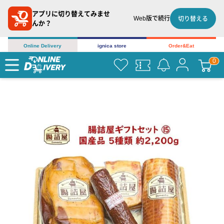
アプリに切り替えてみませ
Web版で続行
切り替える
んか？
Online Delivery
ignica store
Order&Eat