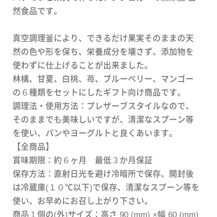
然食品です。
真空調理釜により、できるだけ果実そのままの天
然の色や形を保ち、栄養成分を壊さず、添加物を
使わずに仕上げることが出来ました。
林檎、甘夏、白桃、苺、ブルーベリー、マンゴー
の６種類をセットにしたギフト向け商品です。
調理法・使用方法：プレザーブスタイルなので、
そのままでも美味しいですが、清潔なスプーン等
を使い、パンやヨーグルトと良くあいます。
【全商品】
賞味期限：約６ヶ月 最低３か月保証
保存方法：直射日光を避け冷暗所で保存、開封後
は冷蔵庫(１０℃以下)で保存、清潔なスプーン等を
使い、お早めにお召し上がり下さい。
商品１個の(外)サイズ：高さ 90 (mm) ×幅 60 (mm)