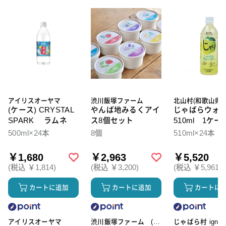
アイリスオーヤマ
渋川飯塚ファーム
北山村(和歌山県)
(ケース) CRYSTAL
やんば地みるくアイ
じゃばらウォ
SPARK ラムネ
ス8個セット
510ml 1ケー
本入
500ml×24本
8個
510ml×24本
￥1,680
￥2,963
￥5,520
(税込 ￥1,814)
(税込 ￥3,200)
(税込 ￥5,961)
カートに追加
カートに追加
カートに
アイリスオーヤマ
渋川飯塚ファーム (ア
じゃばら村 ignic