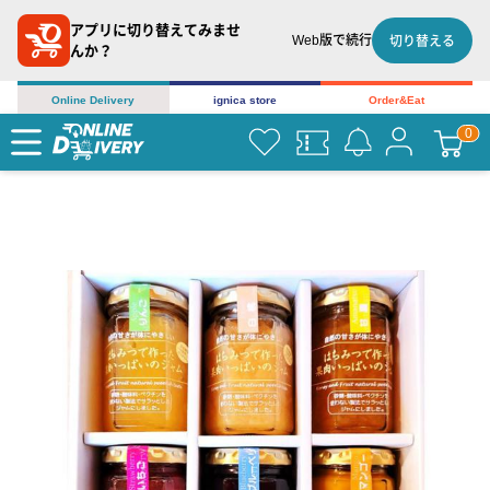
アプリに切り替えてみませ
Web版で続行
切り替える
んか？
Online Delivery
ignica store
Order&Eat