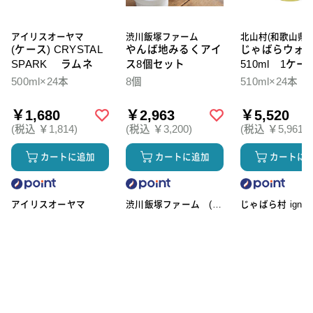
アイリスオーヤマ
渋川飯塚ファーム
北山村(和歌山県)
(ケース) CRYSTAL
やんば地みるくアイ
じゃばらウォ
SPARK ラムネ
ス8個セット
510ml 1ケー
本入
500ml×24本
8個
510ml×24本
￥1,680
￥2,963
￥5,520
(税込 ￥1,814)
(税込 ￥3,200)
(税込 ￥5,961)
カートに追加
カートに追加
カートに
アイリスオーヤマ
渋川飯塚ファーム (ア
じゃばら村 ignic
イスクリーム)