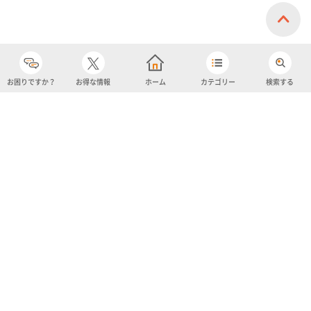
お困りですか？
お得な情報
ホーム
カテゴリー
検索する
カテゴリー
購入履歴
売り上げトップ10
アカウント
お気に入り
ツイッター
クーポン
チャットボット
ユナイテッド・スーパーマーケット・ホールディングス
よくあるご質問/お問い合わせ
利用規約
プライバシーポリシー
ignicaポイント規約