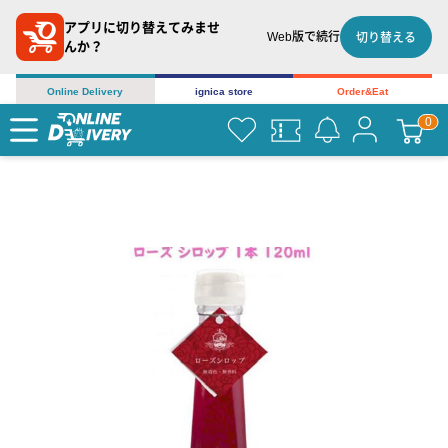
アプリに切り替えてみませ
Web版で続行
切り替える
んか？
Online Delivery
ignica store
Order&Eat