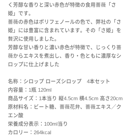
く芳醇な香りと深い赤色が特徴の食用薔薇「さ
姫」です。
薔薇の赤色はポリフェノールの色で、弊社の「さ
姫」には豊富に含まれています。その「さ姫」を
贅沢に使用しました。
芳醇な甘い香りと濃い赤色が特徴で、じっくり薔
薇からエキスを煮出し、香り・色ともに濃厚なシ
ロップに仕上げました
名称：シロップ ローズシロップ 4本セット
内容量：1瓶 120ml
商品サイズ：1本当り 縦4.5cm 横4.5cm 高さ20cm
原材料名：ビート糖、薔薇花弁、薔薇エキス／ク
エン酸
栄養成分表示：100ml当り
カロリー：264kcal