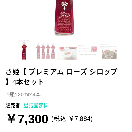
さ姫【 プレミアム ローズ シロップ
】4本セット
1瓶120ml×4本
販売者:
腸詰屋蓼科
￥7,300
(税込 ￥7,884)