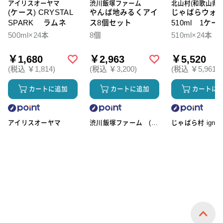
アイリスオーヤマ
渋川飯塚ファーム
北山村(和歌山県)
(ケース) CRYSTAL
やんば地みるくアイ
じゃばらウォ
SPARK ラムネ
ス8個セット
510ml 1ケー
本入
500ml×24本
8個
510ml×24本
￥1,680
￥2,963
￥5,520
(税込 ￥1,814)
(税込 ￥3,200)
(税込 ￥5,961)
カートに追加
カートに追加
カートに
アイリスオーヤマ
渋川飯塚ファーム (ア
じゃばら村 ignic
イスクリーム)