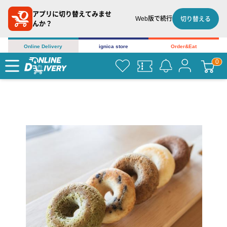
アプリに切り替えてみませ
Web版で続行
切り替える
んか？
Online Delivery
ignica store
Order&Eat