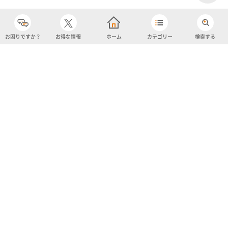
お困りですか？
お得な情報
ホーム
カテゴリー
検索する
カテゴリー
購入履歴
売り上げトップ10
アカウント
お気に入り
ツイッター
クーポン
チャットボット
ユナイテッド・スーパーマーケット・ホールディングス
よくあるご質問/お問い合わせ
利用規約
プライバシーポリシー
ignicaポイント規約